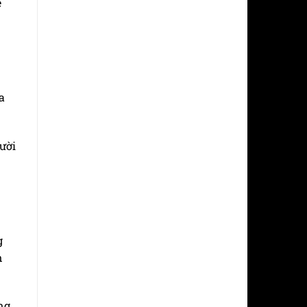
ề
a
gười
g
n
ng