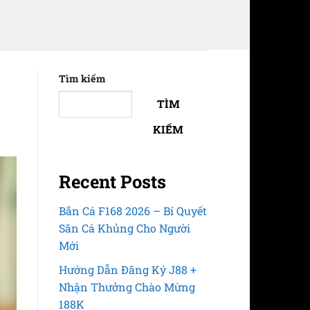
Tìm kiếm
TÌM
KIẾM
Recent Posts
Bắn Cá F168 2026 – Bí Quyết
Săn Cá Khủng Cho Người
Mới
Hướng Dẫn Đăng Ký J88 +
Nhận Thưởng Chào Mừng
188K