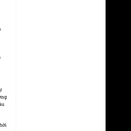
a
n
ự
ớng
ầu
hời