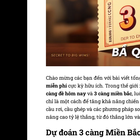
Chào mừng các bạn đến với bài viết tổn
miễn phí
cực kỳ hữu ích. Trong thế giới 
càng đề hôm nay
và
3 càng miền bắc
, l
chỉ là một cách để tăng khả năng chiến
cầu rơi, cầu ghép và các phương pháp so
nâng cao tỷ lệ thắng, từ đó thắng lớn và
Dự đoán 3 càng Miền Bắ