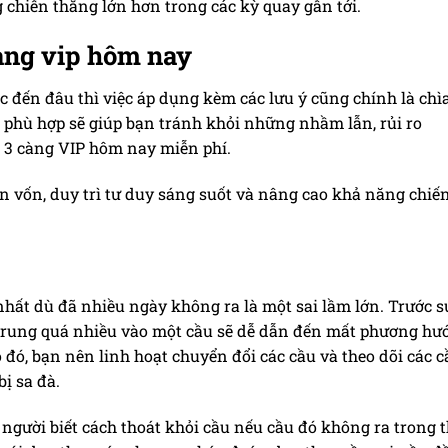
 chiến thắng lớn hơn trong các kỳ quay gần tới.
càng vip hôm nay
c đến đâu thì việc áp dụng kèm các lưu ý cũng chính là chì
 phù hợp sẽ giúp bạn tránh khỏi những nhầm lẫn, rủi ro
 3 càng VIP hôm nay miễn phí.
 vốn, duy trì tư duy sáng suốt và nâng cao khả năng chiế
nhất dù đã nhiều ngày không ra là một sai lầm lớn. Trước s
tập trung quá nhiều vào một cầu sẽ dễ dẫn đến mất phương hư
đó, bạn nên linh hoạt chuyển đổi các cầu và theo dõi các c
bị sa đà.
người biết cách thoát khỏi cầu nếu cầu đó không ra trong t