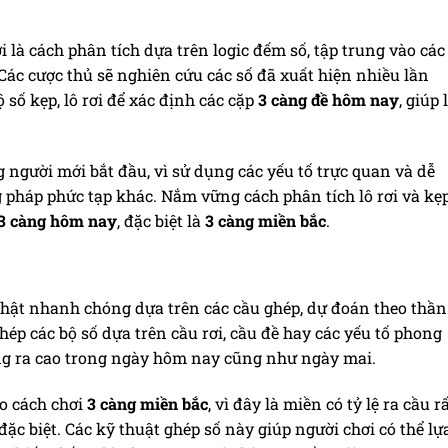
i là cách phân tích dựa trên logic đếm số, tập trung vào các
Các cược thủ sẽ nghiên cứu các số đã xuất hiện nhiều lần
 số kẹp, lô rơi để xác định các cặp
3 càng đề hôm nay
, giúp 
người mới bắt đầu, vì sử dụng các yếu tố trực quan và dễ
 pháp phức tạp khác. Nắm vững cách phân tích lô rơi và kẹp
3 càng hôm nay
, đặc biệt là
3 càng miền bắc
.
nhật nhanh chóng dựa trên các cầu ghép, dự đoán theo thần
hép các bộ số dựa trên cầu rơi, cầu đề hay các yếu tố phong
ăng ra cao trong ngày hôm nay cũng như ngày mai.
o cách chơi
3 càng miền bắc
, vì đây là miền có tỷ lệ ra cầu r
đặc biệt. Các kỹ thuật ghép số này giúp người chơi có thể lự