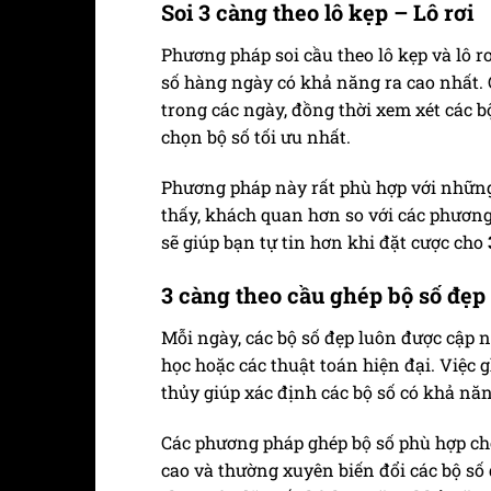
Soi 3 càng theo lô kẹp – Lô rơi
Phương pháp soi cầu theo lô kẹp và lô rơ
số hàng ngày có khả năng ra cao nhất. 
trong các ngày, đồng thời xem xét các bộ
chọn bộ số tối ưu nhất.
Phương pháp này rất phù hợp với những 
thấy, khách quan hơn so với các phương
sẽ giúp bạn tự tin hơn khi đặt cược cho
3 càng theo cầu ghép bộ số đẹp
Mỗi ngày, các bộ số đẹp luôn được cập 
học hoặc các thuật toán hiện đại. Việc g
thủy giúp xác định các bộ số có khả n
Các phương pháp ghép bộ số phù hợp ch
cao và thường xuyên biến đổi các bộ số 