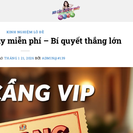
KINH NGHIỆM LÔ ĐỀ
y miễn phí – Bí quyết thắng lớn
ÀO
THÁNG 1 21, 2026
BỞI
ADMIN@#139