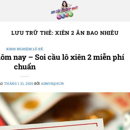
LƯU TRỮ THẺ:
XIÊN 2 ĂN BAO NHIÊU
KINH NGHIỆM LÔ ĐỀ
ôm nay – Soi cầu lô xiên 2 miễn phí
chuẩn
ÀO
THÁNG 1 21, 2026
BỞI
ADMIN@#139